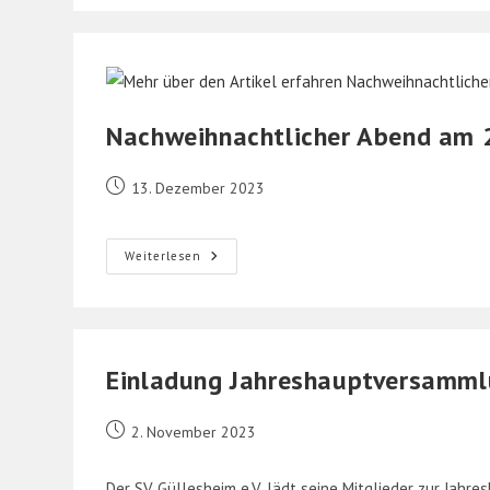
Werde
Jugendtrainer!
⚽️
🔥
Nachweihnachtlicher Abend am
Beitrag
13. Dezember 2023
veröffentlicht:
Nachweihnachtlicher
Weiterlesen
Abend
Am
29.12.2023
Einladung Jahreshauptversamm
Beitrag
2. November 2023
veröffentlicht:
Der SV Güllesheim e.V. lädt seine Mitglieder zur Jah