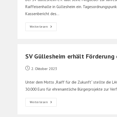
Raiffeisenhalle in Güllesheim ein. Tagesordnungspun
Kassenbericht des…
Einladung
Weiterlesen
Jahreshauptversammlung
SV Güllesheim erhält Förderung
Beitrag
2. Oktober 2023
veröffentlicht:
Unter dem Motto „Raiff für die Zukunft“ stellte die L
30.000 Euro für ehrenamtliche Bürgerprojekte zur V
SV
Weiterlesen
Güllesheim
Erhält
Förderung