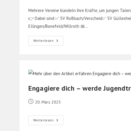
veröffentlicht:
Mehrere Vereine bündeln ihre Kräfte, um jungen Talen
👉 Dabei sind:✅ SV Roßbach/Verscheid✅ SV Gülleshe
Ellingen/Bonefeld/Willroth 📅…
Neue
Weiterlesen
Jugendspielgemeinschaft:
JSG
Raiffeisen-
United
⚽️
🔥
Engagiere dich – werde Jugendtr
Beitrag
20. März 2025
veröffentlicht:
Engagiere
Weiterlesen
Dich
–