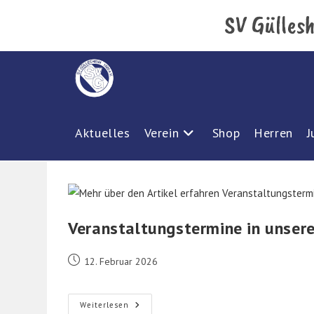
Zum
SV Güllesh
Inhalt
springen
Aktuelles
Verein
Shop
Herren
J
Veranstaltungstermine in unser
Beitrag
12. Februar 2026
veröffentlicht:
Veranstaltungstermine
Weiterlesen