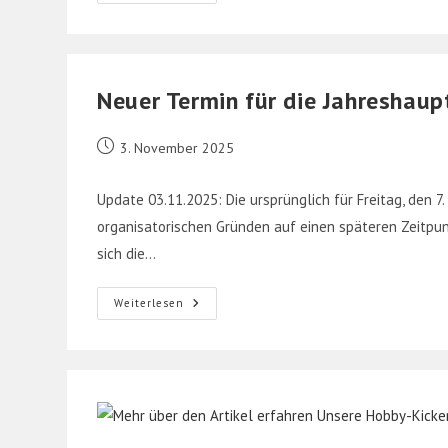
In
Unserem
Jubiläumsjahr!
Neuer Termin für die Jahreshau
Beitrag
3. November 2025
veröffentlicht:
Update 03.11.2025: Die ursprünglich für Freitag, den
organisatorischen Gründen auf einen späteren Zeitpun
sich die…
Neuer
Weiterlesen
Termin
Für
Die
Jahreshauptversammlung